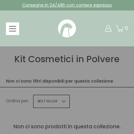
Salta
Consegna in 24/48h con corriere espresso
al
contenuto
0
Kit Cosmetici in Polvere
Non ci sono filtri disponibili per questa collezione
Ordina per:
BEST SELLER
Non ci sono prodotti in questa collezione.