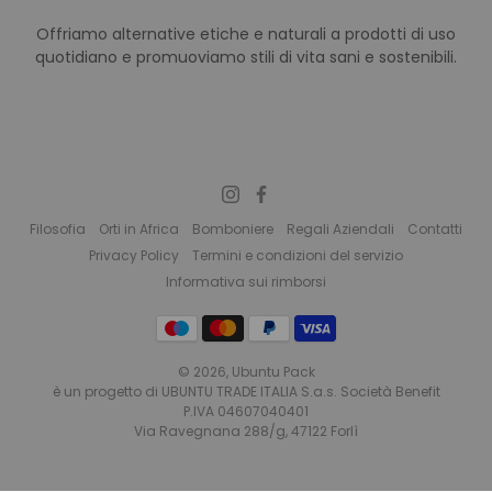
Offriamo alternative etiche e naturali a prodotti di uso
quotidiano e promuoviamo stili di vita sani e sostenibili.
Filosofia
Orti in Africa
Bomboniere
Regali Aziendali
Contatti
Privacy Policy
Termini e condizioni del servizio
Informativa sui rimborsi
© 2026,
Ubuntu Pack
è un progetto di UBUNTU TRADE ITALIA S.a.s. Società Benefit
P.IVA 04607040401
Via Ravegnana 288/g, 47122 Forlì