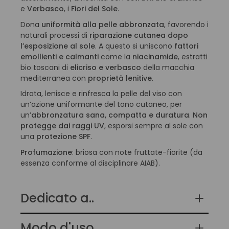
e
Verbasco
, i
Fiori del Sole
.
Dona
uniformità alla pelle abbronzata
, favorendo i
naturali processi di
riparazione cutanea dopo
l’esposizione al sole
. A questo si uniscono
fattori
emollienti e calmanti
come la
niacinamide
, estratti
bio toscani di
elicriso e verbasco
della macchia
mediterranea con
proprietà lenitive
.
Idrata, lenisce e rinfresca la pelle del viso con
un’azione uniformante del tono cutaneo, per
un’
abbronzatura sana, compatta e duratura
.
Non
protegge dai raggi UV
, esporsi sempre al sole con
una
protezione SPF
.
Profumazione
: briosa con note fruttate-fiorite (da
essenza conforme al disciplinare AIAB).
Dedicato a..
Modo d'uso