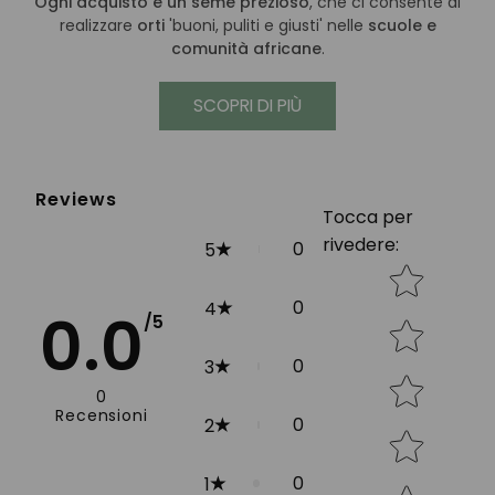
Ogni acquisto è un seme prezioso
, che ci consente di
realizzare
orti
'buoni, puliti e giusti' nelle
scuole e
comunità africane
.
SCOPRI DI PIÙ
Reviews
Tocca per
rivedere
:
0
5
Star rating
0
4
0.0
/5
0
3
0
Recensioni
0
2
0
1