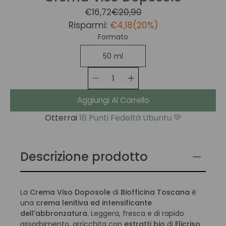
€16,72
€20,90
Risparmi:
€4,18
(
20
%)
Scegli la
Formato
variante
50 ml
Selezione
Quantità
Aggiungi Al Carrello
Otterrai
16 Punti Fedeltà Ubuntu 💚
Descrizione prodotto
La
Crema Viso Doposole
di
Biofficina Toscana
è
una
crema lenitiva ed intensificante
dell'abbronzatura
. Leggera, fresca e di rapido
assorbimento, arricchita con
estratti bio
di
Elicriso